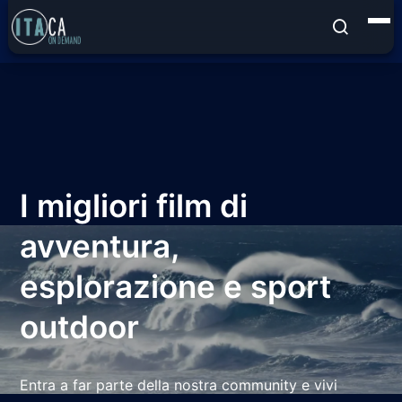
I migliori film di
avventura,
esplorazione e sport
outdoor
Entra a far parte della nostra community e vivi